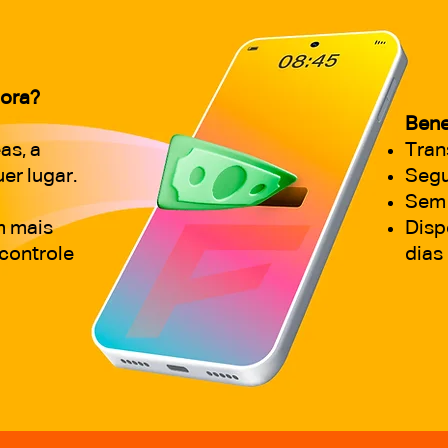
gora?
​Bene
as, a
Tran
er lugar.
Segu
Sem 
m mais
Disp
 controle
dias