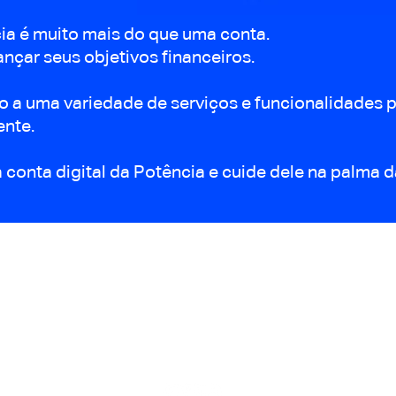
cia é muito mais do que uma conta.
ançar seus objetivos financeiros.
 a uma variedade de serviços e funcionalidades p
ente.
a conta digital da Potência e cuide dele na palma 
EM BREVE MAIS NOVIDADES
PARA VOCÊS
nos siga nas redes sociais