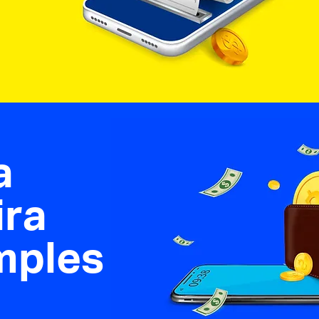
a
ira
mples