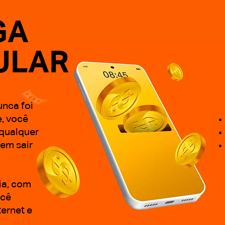
GA
ULAR
unca foi
e, você
 qualquer
sem sair
ia, com
ocê
ternet e