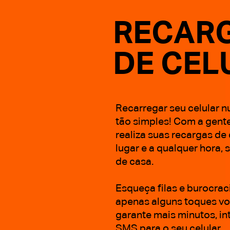
RECAR
DE CEL
Recarregar seu celular n
tão simples! Com a gent
realiza suas recargas de
lugar e a qualquer hora, 
de casa.
Esqueça filas e burocrac
apenas alguns toques v
garante mais minutos, in
SMS para o seu celular.