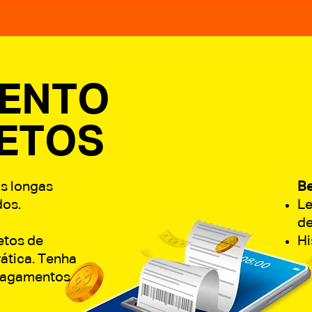
ENTO
LETOS
às longas
Be
dos.
Le
de
etos de
Hi
rática. Tenha
 pagamentos