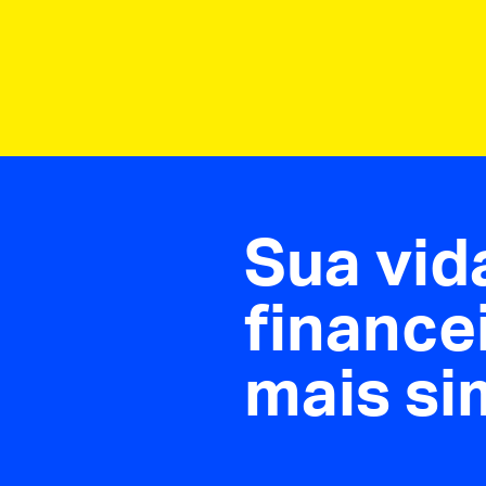
Sua vid
finance
mais si