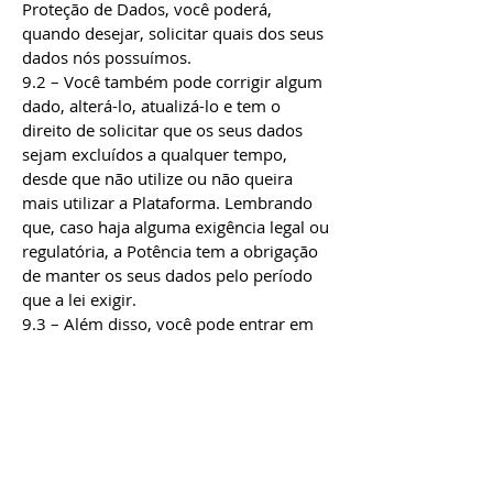
Proteção de Dados, você poderá,
quando desejar, solicitar quais dos seus
dados nós possuímos.
9.2 – Você também pode corrigir algum
dado, alterá-lo, atualizá-lo e tem o
direito de solicitar que os seus dados
sejam excluídos a qualquer tempo,
desde que não utilize ou não queira
mais utilizar a Plataforma. Lembrando
que, caso haja alguma exigência legal ou
regulatória, a Potência tem a obrigação
de manter os seus dados pelo período
que a lei exigir.
9.3 – Além disso, você pode entrar em
contato conosco para obter informações
sobre o tratamento dos seus dados, que
serão disponibilizadas a você de
maneira gratuita e clara.
9.4 – Para ter qualquer informação
sobre seus dados, basta entrar em