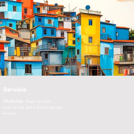
Servicio
WhatsApp
(haga clic aquí)
(todos los días, de 8 a 18 horas, excepto
festivos)