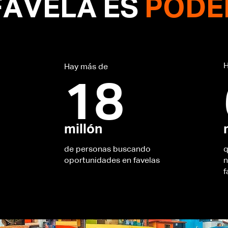
FAVELA ES
PODE
H
Hay más de
18
millón
de personas buscando
q
oportunidades en favelas
n
f